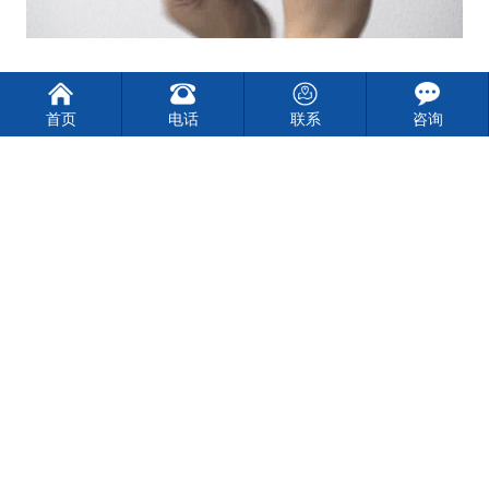
首页
电话
联系
咨询
场景定制 保障安全
全场景覆盖、全天候结构化抓拍、多目标人脸检测比
对等优势，支持多场景需求定制，配合大华各行业应用解决
方案，适用于学校门口、医院出入口、人行横道、地铁口、
城市十字路口、广场、景区等开放式场景与大纵深场景，真